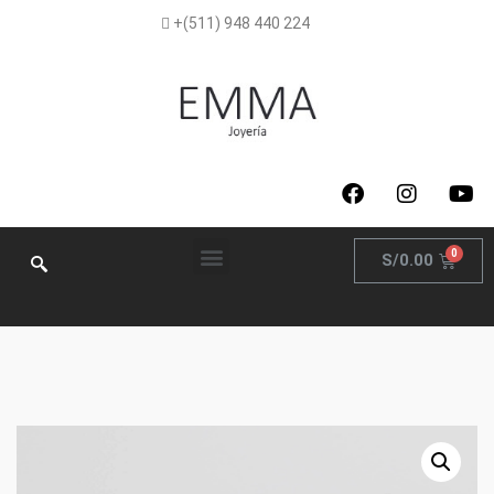
+(511) 948 440 224
S/
0.00