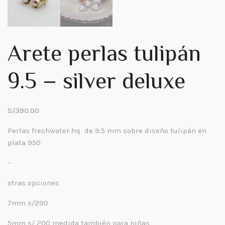
Arete perlas tulipán
9.5 – silver deluxe
S/
390.00
Perlas freshwater hq de 9.5 mm sobre diseño tulipán en
plata 950
–
otras opciones
7mm s/290
5mm s/ 200 medida también para niñas