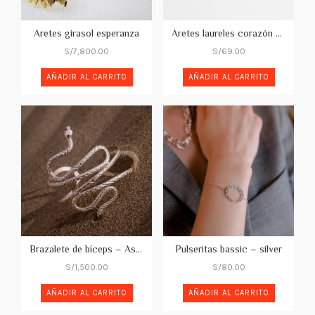
Aretes girasol esperanza
Aretes laureles corazón silver
S/
7,800.00
S/
69.00
AÑADIR AL CARRITO
AÑADIR AL CARRITO
Brazalete de bíceps – Asclepio
Pulseritas bassic – silver
S/
1,500.00
S/
80.00
AÑADIR AL CARRITO
AÑADIR AL CARRITO